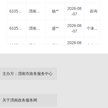
2026-08
61059120260807000864198377
渭南市高新区行政审批局
杨**
咨询
-07
2026-08
61059120260807001076292909
渭南市高新区行政审批局
盛**
个体工商户设立登记
-07
2026-08
61059120260807000916750788
渭南市高新区行政审批局
暴**
个体工商户设立登记
-07
2026-08
61059120260807000505853260
渭南高新技术产业开发区社会事业局
张*
单位参保登记（医疗保险）
-07
主办方：渭南市政务服务中心
2026-08
61059120260807000797999113
渭南市高新区行政审批局
李**
咨询
-07
2026-08
61059120260807000798694775
渭南高新区不动产登记中心
张**
国有建设用地使用权及房屋所有权注销登记
-07
关于渭南政务服务网