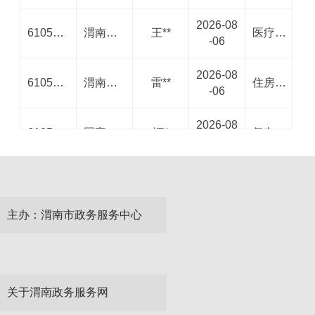
2026-08
61050020260806000103034472
渭南市行政审批服务局
王**
医疗器械网络销售备案
-06
2026-08
61050020260806003656060866
渭南市住房公积金管理中心
雷**
住房公积金个人提取
-06
2026-08
61050020260806005558517139
国家税务总局渭南市税务局
谭*
复杂业务、社保业务
-06
2026-08
61050020260806005476472592
国家税务总局渭南市税务局
雷*
复杂业务、社保业务
-06
主办：渭南市政务服务中心
2026-08
61050020260806001306946367
渭南市公安局
刘*
机动车驾驶证期满换证
-06
2026-08
61050020260806002073366562
渭南市临渭区行政审批服务局
匿名
营业执照打印及公章领取
-06
关于渭南政务服务网